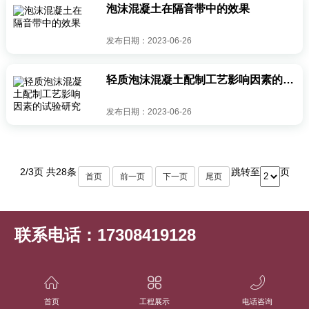
泡沫混凝土在隔音带中的效果
发布日期：2023-06-26
轻质泡沫混凝土配制工艺影响因素的试验研究
发布日期：2023-06-26
2/3页 共28条
跳转至
页
首页
前一页
下一页
尾页
联系电话：17308419128
邮箱：1277345549@qq.com
地址：长沙市雨花区中意一路504号红星美凯龙生活家居广场5楼A5042
首页
工程展示
电话咨询